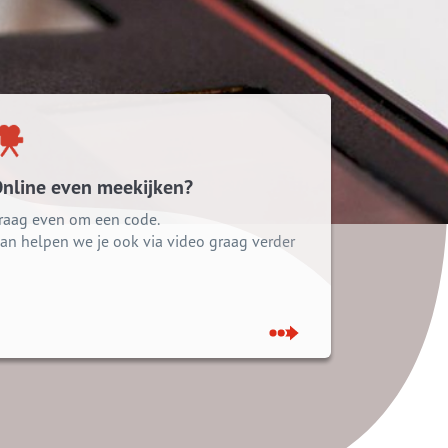
Hypotheek
inventarisatieformulier
Jaarlijks Kosten Percentage
Vraag hier een offerte
Hypotheekvormen
nline even meekijken?
raag even om een code.
Stappenplan
an helpen we je ook via video graag verder
Bouwtechnische keuring
8 Tips