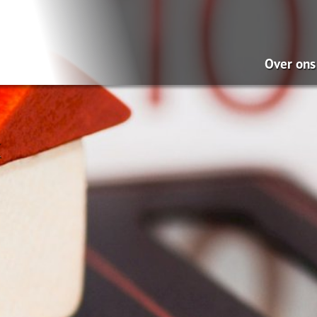
Over ons
Wat doe
Onze mi
Pensio
Hypoth
Dát be
ontzor