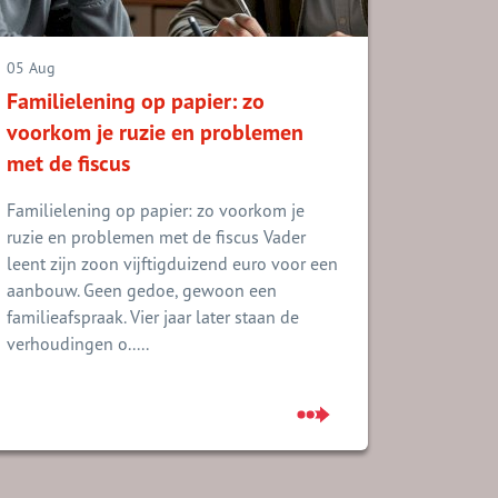
05 Aug
Familielening op papier: zo
voorkom je ruzie en problemen
met de fiscus
Familielening op papier: zo voorkom je
ruzie en problemen met de fiscus Vader
leent zijn zoon vijftigduizend euro voor een
aanbouw. Geen gedoe, gewoon een
familieafspraak. Vier jaar later staan de
verhoudingen o.....