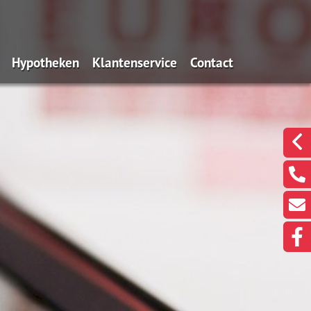
Hypotheken
Klantenservice
Contact
n wij?
De Overwaarde Hypotheek
Onze gegevens
Een klacht melden?
ssie
Oeps, een hypotheek (filmpje)
Hypotheekinventarisatie
Een berichtje sturen?
en
Actuele rentes
Even met ons Videobe
eekadvisering
Renteverwachting
doelen we nou met
Rentealert
gen
Bereken uw maximum
Bereken de maandlasten
Is oversluiten voordelig?