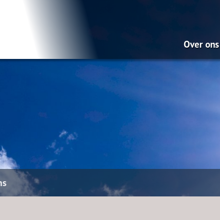
Over ons
Wat doe
Onze mi
Pensio
Hypoth
Dát be
ontzor
ns