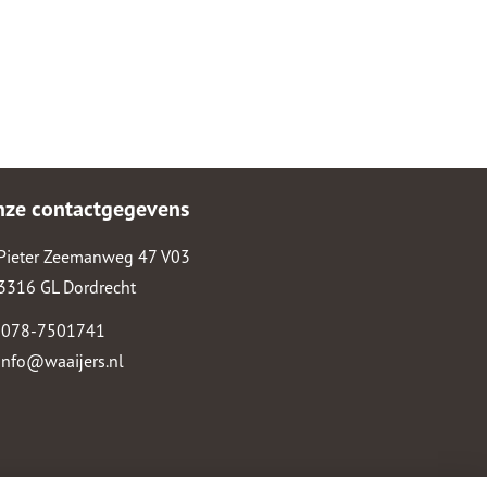
nze contactgegevens
Pieter Zeemanweg 47 V03
3316 GL Dordrecht
078-7501741
info@waaijers.nl