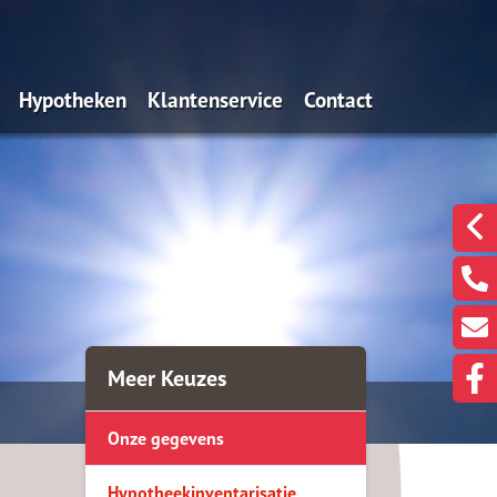
Hypotheken
Klantenservice
Contact
n wij?
De Overwaarde Hypotheek
Onze gegevens
Een klacht melden?
ssie
Oeps, een hypotheek (filmpje)
Hypotheekinventarisatie
Een berichtje sturen?
en
Actuele rentes
Even met ons Videobe
eekadvisering
Renteverwachting
doelen we nou met
Rentealert
Meer Keuzes
gen
Bereken uw maximum
Onze gegevens
Bereken de maandlasten
Is oversluiten voordelig?
Hypotheekinventarisatie