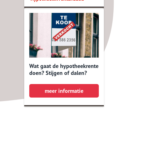
Hypotheek
inventarisatieformulier
Jaarlijks Kosten Percentage
Vraag hier een offerte
Hypotheekvormen
Wat gaat de hypotheekrente
Stappenplan
doen? Stijgen of dalen?
Bouwtechnische keuring
meer informatie
8 Tips