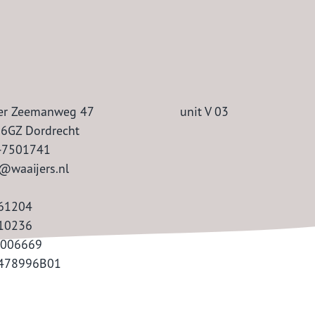
ter Zeemanweg 47
unit V 03
6GZ Dordrecht
-7501741
@waaijers.nl
61204
10236
.006669
478996B01