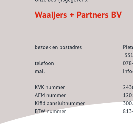
Waaijers + Partners BV
bezoek en postadres
Pie
331
telefoon
078
mail
info
KVK nummer
243
AFM nummer
120
Kifid aansluitnummer
300
BTW nummer
813