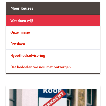
Meer Keuzes
Wat doen wij?
Onze missie
Pensioen
Hypotheekadvisering
Dát bedoelen we nou met ontzorgen