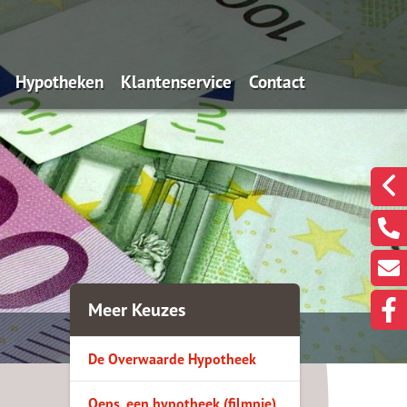
Hypotheken
Klantenservice
Contact
n wij?
De Overwaarde Hypotheek
Onze gegevens
Een klacht melden?
ssie
Oeps, een hypotheek (filmpje)
Hypotheekinventarisatie
Een berichtje sturen?
en
Actuele rentes
Even met ons Videobe
eekadvisering
Renteverwachting
doelen we nou met
Rentealert
Meer Keuzes
gen
Bereken uw maximum
De Overwaarde Hypotheek
Bereken de maandlasten
Is oversluiten voordelig?
Oeps, een hypotheek (filmpje)