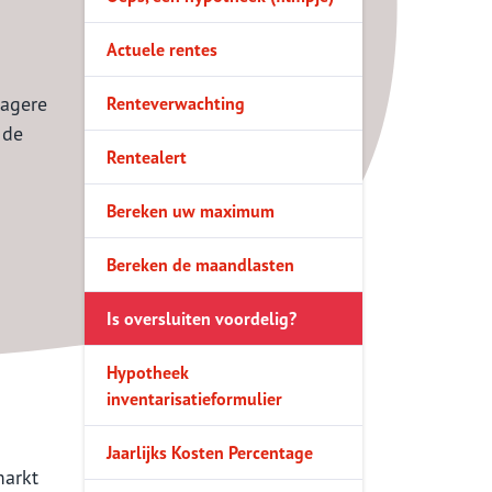
Hypotheek
Actuele rentes
inventarisatieformulier
lagere
Renteverwachting
Jaarlijks Kosten Percentage
 de
Vraag hier een offerte
Rentealert
Hypotheekvormen
Bereken uw maximum
Stappenplan
Bereken de maandlasten
Bouwtechnische keuring
Is oversluiten voordelig?
8 Tips
Hypotheek
inventarisatieformulier
Jaarlijks Kosten Percentage
markt