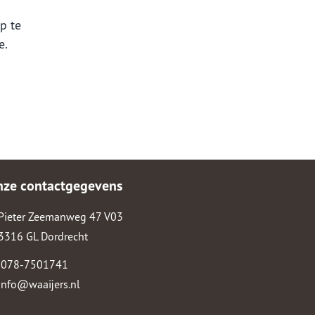
p te
e.
nze contactgegevens
Pieter Zeemanweg 47 V03
3316 GL Dordrecht
078-7501741
info@waaijers.nl