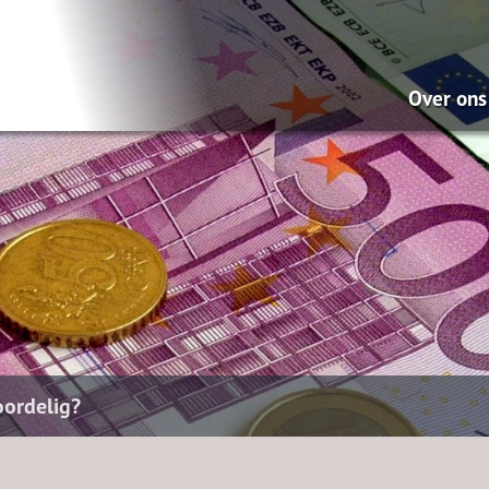
Over ons
Wat doe
Onze mi
Pensio
Hypoth
Dát be
ontzor
oordelig?