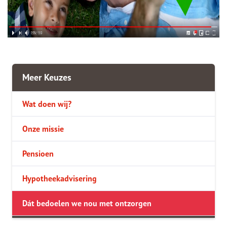
Meer Keuzes
Wat doen wij?
Onze missie
Pensioen
Hypotheekadvisering
Dát bedoelen we nou met ontzorgen