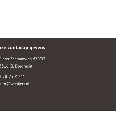
nze contactgegevens
Pieter Zeemanweg 47 V03
3316 GL Dordrecht
078-7501741
info@waaijers.nl