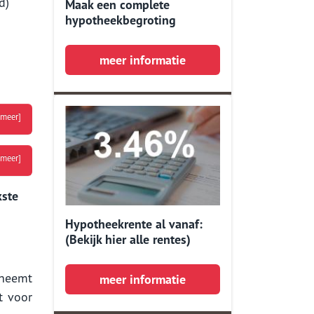
d)
Maak een complete
hypotheekbegroting
meer informatie
 meer]
 meer]
kste
Hypotheekrente al vanaf:
(Bekijk hier alle rentes)
 neemt
meer informatie
t voor