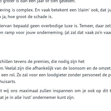
 groter is dan een jaar of tien geleden.
ving is complex. En vaak betekent een 'claim' ook, dat ju
 ja, hoe groot de schade is.
 hiervan bepaald geen overbodige luxe is. Temeer, daar zel
en ramp voor jouw onderneming. (al zal dat vaak zo'n vaar
hillen tevens de premies, die nodig zijn het
en. Veelal zijn die afhankelijk van de loonsom en de omzet
p een rol. Zo zal voor een loodgieter zonder personeel de 
huisarts.
t wij ons maximaal zullen inspannen om je ook op dit t
 je in alle 'rust' ondernemer kunt zijn.