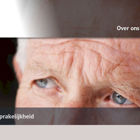
Over ons
Wat doe
Onze mi
Pensio
Hypoth
Dát be
ontzor
prakelijkheid