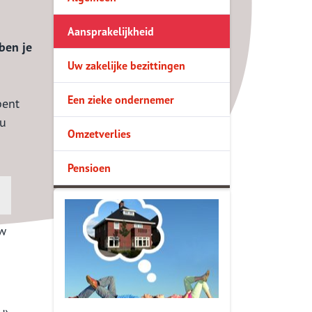
Hypotheek
Aansprakelijkheid
inventarisatieformulier
ben je
Uw zakelijke bezittingen
Jaarlijks Kosten Percentage
Vraag hier een offerte
Een zieke ondernemer
bent
nu
Hypotheekvormen
Omzetverlies
Stappenplan
Pensioen
Bouwtechnische keuring
8 Tips
uw