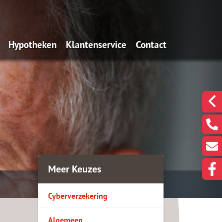
Hypotheken
Klantenservice
Contact
n wij?
De Overwaarde Hypotheek
Onze gegevens
Een klacht melden?
ssie
Oeps, een hypotheek (filmpje)
Hypotheekinventarisatie
Een berichtje sturen?
en
Actuele rentes
Even met ons Videobe
eekadvisering
Renteverwachting
doelen we nou met
Rentealert
Meer Keuzes
gen
Bereken uw maximum
Cyberverzekering
Bereken de maandlasten
Is oversluiten voordelig?
Algemeen