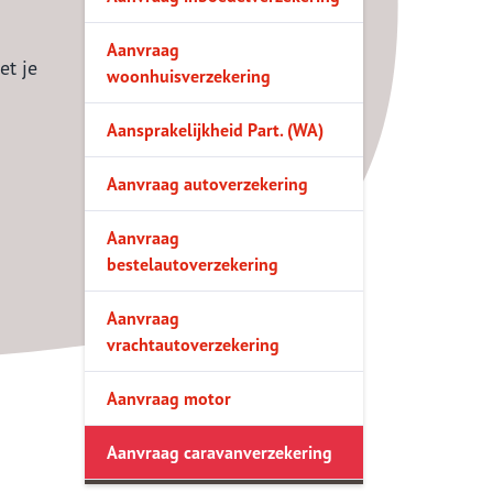
Hypotheek
Aanvraag
et je
inventarisatieformulier
woonhuisverzekering
Jaarlijks Kosten Percentage
Aansprakelijkheid Part. (WA)
Vraag hier een offerte
Aanvraag autoverzekering
Hypotheekvormen
Aanvraag
Stappenplan
bestelautoverzekering
Bouwtechnische keuring
Aanvraag
8 Tips
vrachtautoverzekering
Aanvraag motor
Aanvraag caravanverzekering