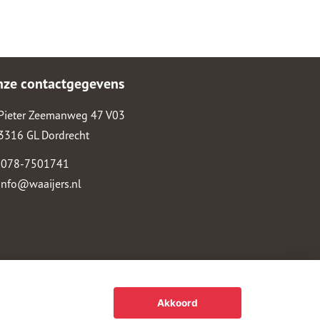
nze contactgegevens
Pieter Zeemanweg 47 V03
3316 GL Dordrecht
078-7501741
info@waaijers.nl
Akkoord