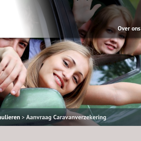
Over ons
Wat doe
Onze mi
Pensio
Hypoth
Dát be
ontzor
ulieren
Aanvraag Caravanverzekering
>