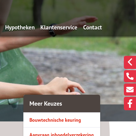
Hypotheken
Klantenservice
Contact
n wij?
De Overwaarde Hypotheek
Onze gegevens
Een klacht melden?
ssie
Oeps, een hypotheek (filmpje)
Hypotheekinventarisatie
Een berichtje sturen?
en
Actuele rentes
Even met ons Videobe
eekadvisering
Renteverwachting
doelen we nou met
Rentealert
Meer Keuzes
gen
Bereken uw maximum
Bouwtechnische keuring
Bereken de maandlasten
Is oversluiten voordelig?
Aanvraag inboedelverzekering